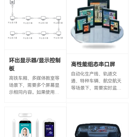
环出显示器/显示控制
高性能组态串口屏
板
自动化生产线、轨道交
高铁车厢、多媒体教室等
通、特种车辆、航空航天
场景下，需要多个屏幕显
等场景下，需要实时监控
示相同内容。如果使用传
各种设备或环境参数，将
统显示器，需要将所有显
数据上传至服务器或接收
示器全部通过数据线连接
服务器指令执行相关操
到主机，造成布线复杂且
作。使用组态串口屏及配
成本较高。通过使用具
套...
有...