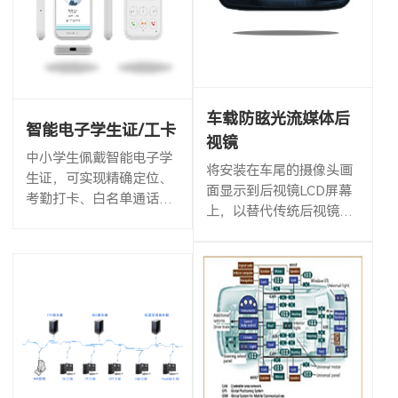
车载防眩光流媒体后
智能电子学生证/工卡
视镜
中小学生佩戴智能电子学
将安装在车尾的摄像头画
生证，可实现精确定位、
面显示到后视镜LCD屏幕
考勤打卡、白名单通话、
上，以替代传统后视镜，
一键SOS求救等功能。位
使得画面更清晰，视角扩
置信息、告警状态等信息
大2倍以上，解决C柱盲区
可传输至校园平台及家长
问题，观察后方视线不再
App端，保护学生校园安...
被车内物体阻挡。防眩光
功...